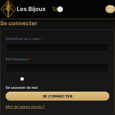
Aller
Les Bijoux
au
0
contenu
Se connecter
O
Identifiant ou e-mail
*
b
l
O
Mot de passe
*
i
b
g
l
a
i
Se souvenir de moi
t
g
SE CONNECTER
o
a
i
Mot de passe perdu ?
t
r