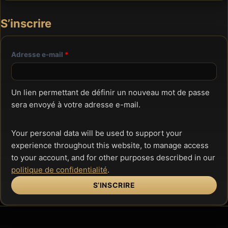
o
e
i
S’inscrire
r
e
O
Adresse e-mail
*
b
l
Un lien permettant de définir un nouveau mot de passe
i
sera envoyé à votre adresse e-mail.
g
Your personal data will be used to support your
a
experience throughout this website, to manage access
t
to your account, and for other purposes described in our
o
politique de confidentialité
.
i
S’INSCRIRE
r
e