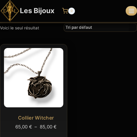
Aller
Les Bijoux
au
0
contenu
Voici le seul résultat
Collier Witcher
Plage
65,00
€
–
85,00
€
de