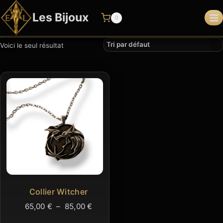
Aller
Les Bijoux
au
0
contenu
Voici le seul résultat
Collier Witcher
Plage
65,00
€
–
85,00
€
de