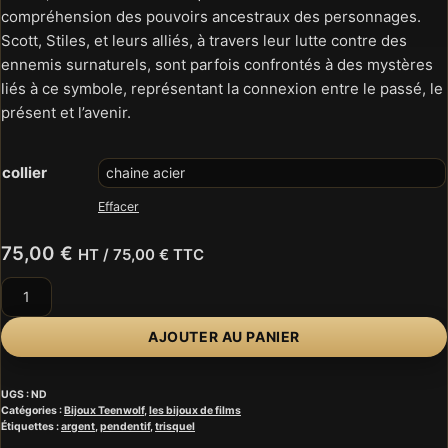
compréhension des pouvoirs ancestraux des personnages.
Scott, Stiles, et leurs alliés, à travers leur lutte contre des
ennemis surnaturels, sont parfois confrontés à des mystères
liés à ce symbole, représentant la connexion entre le passé, le
présent et l’avenir.
collier
Effacer
75,00
€
HT /
75,00
€
TTC
quantité
de
Teenwolf
AJOUTER AU PANIER
trisquel
UGS :
ND
Catégories :
Bijoux Teenwolf
,
les bijoux de films
Étiquettes :
argent
,
pendentif
,
trisquel