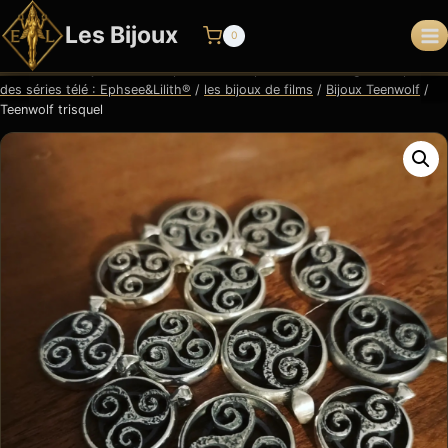
Aller
Les Bijoux
au
0
contenu
Accueil
/
Les bijoux de films par themes : pendentifs et bagues inspirés
des séries télé : Ephsee&Lilith®
/
les bijoux de films
/
Bijoux Teenwolf
/
Teenwolf trisquel