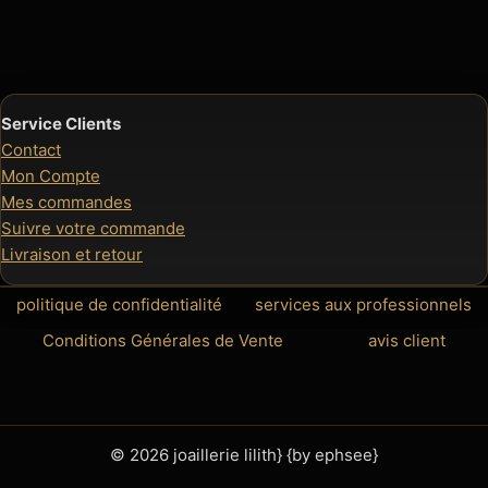
à
à
95,00 €
95,0
Service Clients
Contact
Mon Compte
Mes commandes
Suivre votre commande
Livraison et retour
politique de confidentialité
services aux professionnels
Conditions Générales de Vente
avis client
© 2026 joaillerie lilith} {by ephsee}