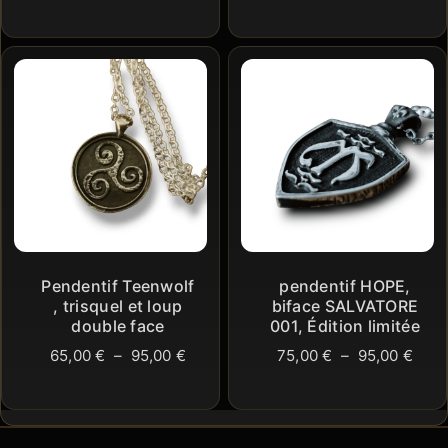
de
prix 
prix :
65,0
85,00 €
à
à
85,0
96,00 €
Pendentif Teenwolf
pendentif HOPE,
, trisquel et loup
biface SALVATORE
double face
001, Édition limitée
Plage
Plag
65,00
€
–
95,00
€
75,00
€
–
95,00
€
de
de
prix :
prix 
65,00 €
75,0