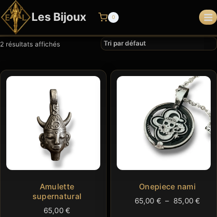
Aller
Les Bijoux
au
0
contenu
2 résultats affichés
Amulette
Onepiece nami
supernatural
Plag
65,00
€
–
85,00
€
65,00
€
de