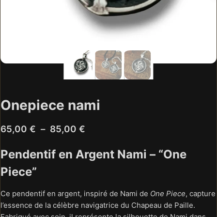
Onepiece nami
Plage
65,00
€
–
85,00
€
de
Pendentif en Argent Nami – “One
prix :
Piece”
65,00 €
à
Ce pendentif en argent, inspiré de Nami de
One Piece
, capture
85,00 €
l’essence de la célèbre navigatrice du Chapeau de Paille.
Fabriqué avec soin, il représente la silhouette de Nami dans