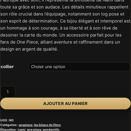
toute sa grâce et son audace. Les détails minutieux rappellent
son rôle crucial dans l’équipage, notamment son log pose et
son esprit de détermination. Ce bijou élégant et intemporel est
un hommage à son courage, à sa liberté et à son rêve de
dessiner la carte du monde. Un accessoire parfait pour les
fans de
One Piece
, alliant aventure et raffinement dans un
design en argent de qualité.
collier
quantité
de
Onepiece
AJOUTER AU PANIER
nami
UGS :
ND
Catégories :
onepiece
,
les bijoux de films
Étiquettes :
nami
,
one piece
,
pendentifs