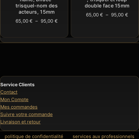
trisquel-nom des
double face 15mm
acteurs, 15mm
Plag
65,00
€
–
95,00
€
Plage
65,00
€
–
95,00
€
de
de
prix 
prix :
65,0
65,00 €
à
à
95,0
95,00 €
Service Clients
Contact
Mon Compte
Mes commandes
Suivre votre commande
Livraison et retour
politique de confidentialité
services aux professionnels