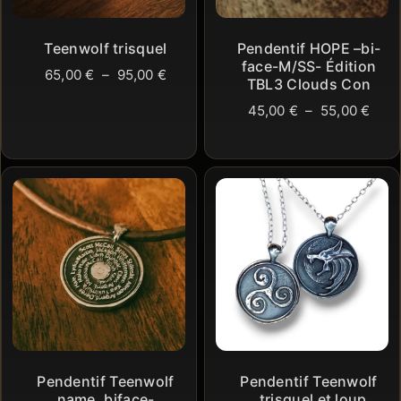
Teenwolf trisquel
Pendentif HOPE –bi-
face-M/SS- Édition
Plage
65,00
€
–
95,00
€
TBL3 Clouds Con
de
Plag
45,00
€
–
55,00
€
prix :
de
65,00 €
prix 
à
45,0
95,00 €
à
55,0
Pendentif Teenwolf
Pendentif Teenwolf
name, biface-
, trisquel et loup