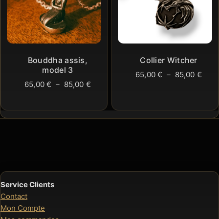
Bouddha assis,
Collier Witcher
model 3
Plag
65,00
€
–
85,00
€
Plage
65,00
€
–
85,00
€
de
de
prix 
prix :
65,0
65,00 €
à
à
85,0
85,00 €
Service Clients
Contact
Mon Compte