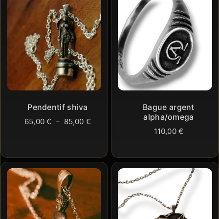
Pendentif shiva
Bague argent
alpha/omega
Plage
65,00
€
–
85,00
€
110,00
€
de
prix :
65,00 €
à
85,00 €