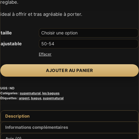
reglabe.
ideal à offrir et tras agréable à porter.
taille
ajustable
Effacer
quantité
AJOUTER AU PANIER
de
bague
UGS :
ND
supernatural
Catégories :
supernatural
,
les bagues
argent
Étiquettes :
argent
,
bague
,
supernatural
Description
Informations complémentaires
Avis (0)