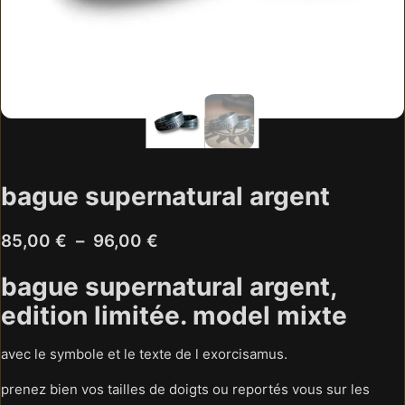
bague supernatural argent
Plage
85,00
€
–
96,00
€
de
bague supernatural argent,
prix :
edition limitée. model mixte
85,00 €
à
avec le symbole et le texte de l exorcisamus.
96,00 €
prenez bien vos tailles de doigts ou reportés vous sur les