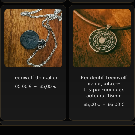
prix :
prix 
65,00 €
65,0
à
à
85,00 €
85,0
Teenwolf deucalion
Pendentif Teenwolf
name, biface-
Plage
65,00
€
–
85,00
€
trisquel-nom des
de
acteurs, 15mm
prix :
Plag
65,00
€
–
95,00
€
65,00 €
de
à
prix 
85,00 €
65,0
à