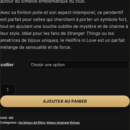
autour du simbole emblematique du club.
Avec sa finition polie et son aspect intemporel, ce pendentif
est parfait pour celles qui cherchent à porter un symbole fort,
tout en ajoutant une touche subtile de mystère et de charme à
leur style. Idéal pour les fans de
Stranger Things
ou les
amatrices de bijoux uniques, le
Hellfire in Love
est un parfait
mélange de sensualité et de force.
collier
quantité
de
Hellfire
AJOUTER AU PANIER
in
love
UGS :
ND
Catégories :
les bijoux de films
,
bijoux stranger things