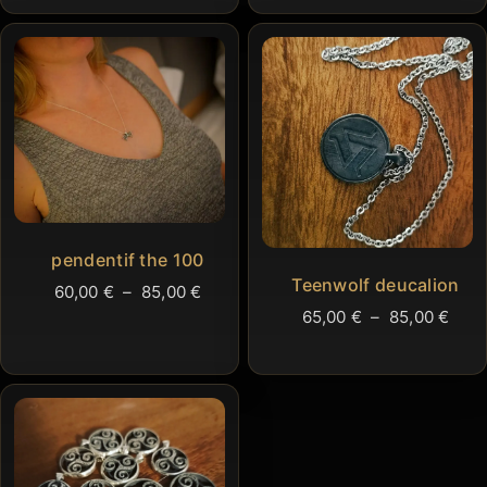
prix 
65,00 €
65,0
à
à
95,00 €
95,0
pendentif the 100
Teenwolf deucalion
Plage
60,00
€
–
85,00
€
Plag
65,00
€
–
85,00
€
de
de
prix :
prix 
60,00 €
65,0
à
à
85,00 €
85,0