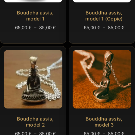
Bouddha assis,
Bouddha assis,
model 1
model 1 (Copie)
Plage
Plag
65,00
€
–
85,00
€
65,00
€
–
85,00
€
de
de
prix :
prix 
65,00 €
65,0
à
à
85,00 €
85,0
Bouddha assis,
Bouddha assis,
model 2
model 3
Plage
Plag
65,00
€
–
85,00
€
65,00
€
–
85,00
€