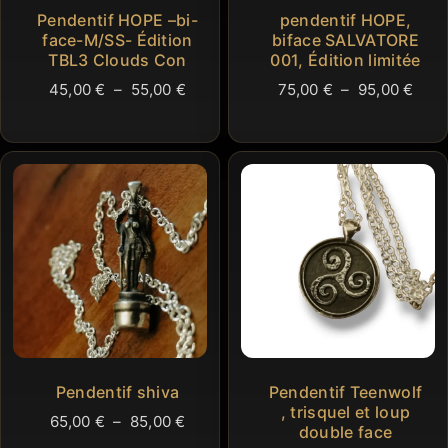
Pendentif HOPE –bi-
pendentif HOPE,
face-M/SS- Édition
biface SALVATORE
TBL3 Clouds Con
001, Édition limitée
Plage
Plag
45,00
€
–
55,00
€
75,00
€
–
95,00
€
de
de
prix :
prix 
45,00 €
75,0
à
à
55,00 €
95,0
Pendentif shiva
Pendentif Teenwolf
, trisquel et loup
Plage
65,00
€
–
85,00
€
double face
de