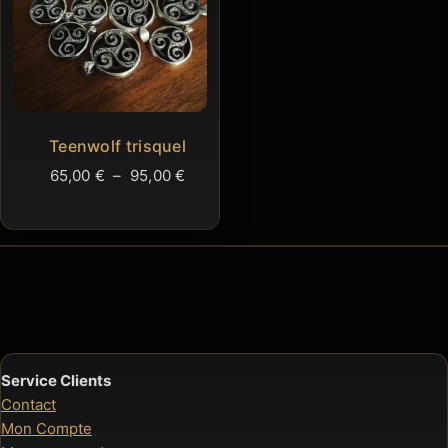
Teenwolf trisquel
Plage
65,00
€
–
95,00
€
de
prix :
65,00 €
à
95,00 €
Service Clients
Contact
Mon Compte