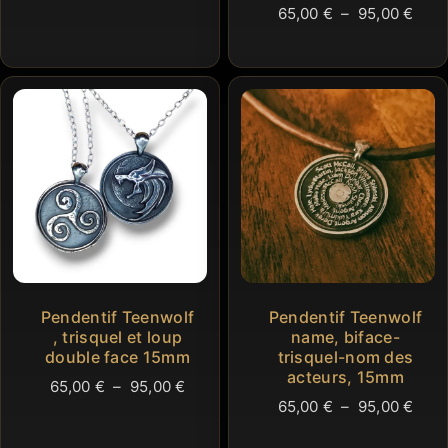
Plag
65,00
€
–
95,00
€
prix :
de
65,00 €
prix 
à
65,0
85,00 €
à
95,0
Pendentif Teenwolf
Pendentif Teenwolf
, trisquel et loup
name, biface-
double face 15mm
trisquel-nom des
acteurs, 15mm
Plage
65,00
€
–
95,00
€
Plag
65,00
€
–
95,00
€
de
de
prix :