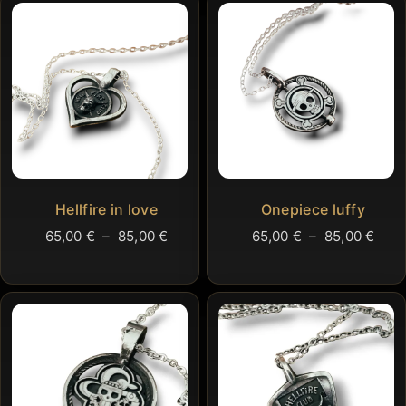
Hellfire in love
Onepiece luffy
Plage
Plag
65,00
€
–
85,00
€
65,00
€
–
85,00
€
de
de
prix :
prix 
65,00 €
65,0
à
à
85,00 €
85,0