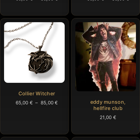
de
de
prix :
prix 
65,00 €
65,0
à
à
85,00 €
85,0
Collier Witcher
eddy munson,
Plage
65,00
€
–
85,00
€
hellfire club
de
prix :
21,00
€
65,00 €
à
85,00 €