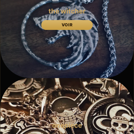
the witcher
VOIR
onepiece