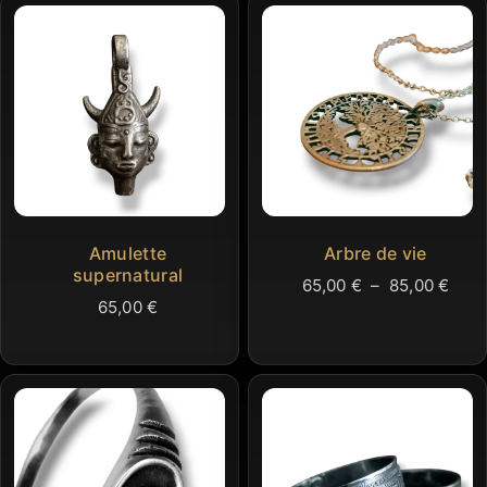
Amulette
Arbre de vie
supernatural
Plag
65,00
€
–
85,00
€
65,00
€
de
prix 
65,0
à
85,0